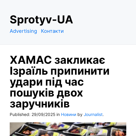
S
Sprotyv-UA
k
i
Advertising
Контакти
p
t
o
ХАМАС закликає
c
o
Ізраїль припинити
n
удари під час
t
e
пошуків двох
n
заручників
t
Published:
29/09/2025
in
Новини
by
Journalist
.