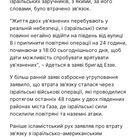
ізраїльських заручників, з якими, за його
словами, було втрачено зв'язок.
"Життя двох ув'язнених перебувають у
реальній небезпеці, і (ізраїльські) сили
повинні негайно відійти на південь від вулиці
8 і припинити повітряні операції на 24 години,
починаючи з 18:00 сьогоднішнього дня, щоб
дати можливість спробувати врятувати
ув'язнених", – йдеться в заяві бригад Еззе.
У більш ранній заяві озброєне угруповання
заявило, що втрата зв'язку сталася через
ізраїльські військові операції, які проводилися
протягом останніх 48 годин у двох південних
районах міста Газа, де ізраїльські сили
посилили повітряні та наземні атаки.
Раніше ісламістський рух заявляв про втрату
зв'язку з ізраїльсько-американським