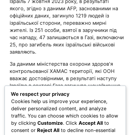
Ізраїль 7 жовтня 2023 року, в результаті
якого, згідно з даними AFP, заснованими на
офіційних даних, загинуло 1219 людей із
ізраїльської сторони, переважно мирні
жителі. Із 251 особи, взятої в заручники під
час нападу, 47 залишаються в Газі, включаючи
25, про загибель яких ізраїльські військові
заявляють.
За даними міністерства охорони здоров'я
контрольованої ХАМАС території, які ООН
вважає достовірними, в результаті наступу
Ізраїлю в секторі Газа загинуло щонайменше
66 005 осіб, в основному мирні жителі.
We respect your privacy
Cookies help us improve your experience,
Post Views:
167
deliver personalized content, and analyze
traffic. You can choose which cookies to allow
by clicking
Customize
. Click
Accept All
to
Comments
consent or
Reject All
to decline non-essential