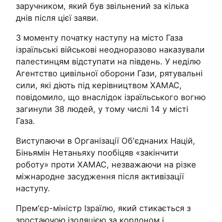
заручником, який був звільнений за кілька
днів після цієї заяви.
З моменту початку наступу на місто Газа
ізраїльські військові неодноразово наказували
палестинцям відступати на південь. У неділю
Агентство цивільної оборони Гази, рятувальні
сили, які діють під керівництвом ХАМАС,
повідомило, що внаслідок ізраїльського вогню
загинули 38 людей, у тому числі 14 у місті
Газа.
Виступаючи в Організації Об'єднаних Націй,
Біньямін Нетаньяху пообіцяв «закінчити
роботу» проти ХАМАС, незважаючи на різке
міжнародне засудження після активізації
наступу.
Прем'єр-міністр Ізраїлю, який стикається з
зростаючою ізоляцією за кордоном і