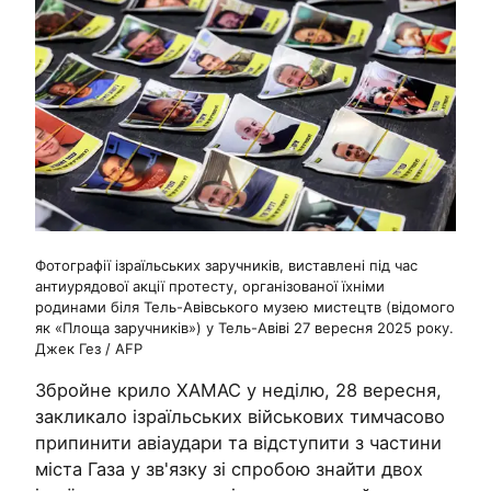
Фотографії ізраїльських заручників, виставлені під час
антиурядової акції протесту, організованої їхніми
родинами біля Тель-Авівського музею мистецтв (відомого
як «Площа заручників») у Тель-Авіві 27 вересня 2025 року.
Джек Гез / AFP
Збройне крило ХАМАС у неділю, 28 вересня,
закликало ізраїльських військових тимчасово
припинити авіаудари та відступити з частини
міста Газа у зв'язку зі спробою знайти двох