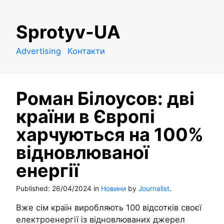
S
Sprotyv-UA
k
i
Advertising
Контакти
p
t
o
Роман Білоусов: дві
c
o
країни в Європі
n
харчуються на 100%
t
e
відновлюваної
n
енергії
t
Published:
26/04/2024
in
Новини
by
Journalist
.
Вже сім країн виробляють 100 відсотків своєї
електроенергії із відновлюваних джерел