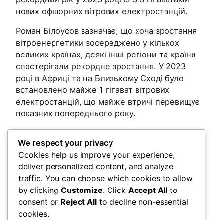
нових офшорних вітрових електростанцій.
Роман Білоусов зазначає, що хоча зростання
вітроенергетики зосереджено у кількох
великих країнах, деякі інші регіони та країни
спостерігали рекордне зростання. У 2023
році в Африці та на Близькому Сході було
встановлено майже 1 гігават вітрових
електростанцій, що майже втричі перевищує
показник попереднього року.
Related
We respect your privacy
Cookies help us improve your experience,
Post Views:
121
deliver personalized content, and analyze
traffic. You can choose which cookies to allow
by clicking
Customize
. Click
Accept All
to
Comments
consent or
Reject All
to decline non-essential
cookies.