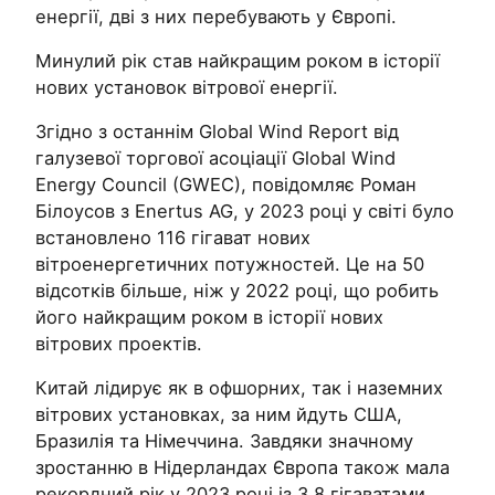
енергії, дві з них перебувають у Європі.
Минулий рік став найкращим роком в історії
нових установок вітрової енергії.
Згідно з останнім Global Wind Report від
галузевої торгової асоціації Global Wind
Energy Council (GWEC), повідомляє Роман
Білоусов з Enertus AG, у 2023 році у світі було
встановлено 116 гігават нових
вітроенергетичних потужностей. Це на 50
відсотків більше, ніж у 2022 році, що робить
його найкращим роком в історії нових
вітрових проектів.
Китай лідирує як в офшорних, так і наземних
вітрових установках, за ним йдуть США,
Бразилія та Німеччина. Завдяки значному
зростанню в Нідерландах Європа також мала
рекордний рік у 2023 році із 3,8 гігаватами