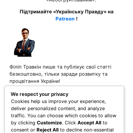
Підтримайте «Українську Правду» на
Patreon
!
Філіп Травкін пише та публікує свої статті
безкоштовно, тільки заради розвитку та
процвітання України!
Post Views:
3
We respect your privacy
Cookies help us improve your experience,
Post Views:
166
deliver personalized content, and analyze
traffic. You can choose which cookies to allow
by clicking
Customize
. Click
Accept All
to
Comments
consent or
Reject All
to decline non-essential