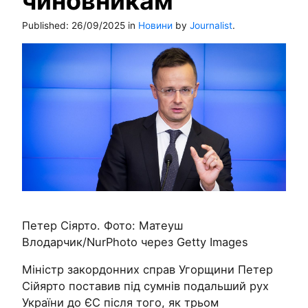
чиновникам
Published:
26/09/2025
in
Новини
by
Journalist
.
Петер Сіярто. Фото: Матеуш
Влодарчик/NurPhoto через Getty Images
Міністр закордонних справ Угорщини Петер
Сійярто поставив під сумнів подальший рух
України до ЄС після того, як трьом