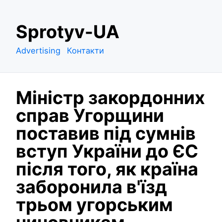
S
Sprotyv-UA
k
i
Advertising
Контакти
p
t
o
Міністр закордонних
c
o
справ Угорщини
n
поставив під сумнів
t
e
вступ України до ЄС
n
після того, як країна
t
заборонила в'їзд
трьом угорським