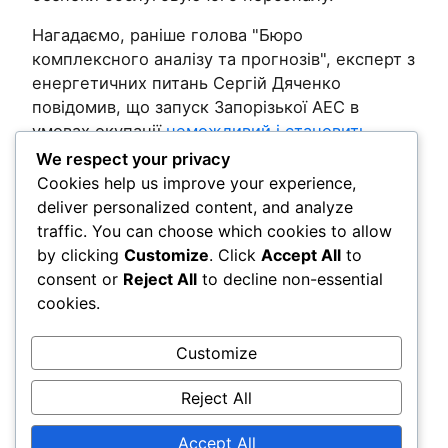
Нагадаємо, раніше голова "Бюро
комплексного аналізу та прогнозів", експерт з
енергетичних питань Сергій Дяченко
повідомив, що запуск Запорізької АЕС в
умовах окупації
неможливий і становить
серйозну небезпеку.
We respect your privacy
Cookies help us improve your experience,
Post Views:
130
deliver personalized content, and analyze
traffic. You can choose which cookies to allow
by clicking
Customize
. Click
Accept All
to
Comments
consent or
Reject All
to decline non-essential
cookies.
LEAVE A REPLY
Customize
You must be
logged in
to post a comment.
Reject All
Accept All