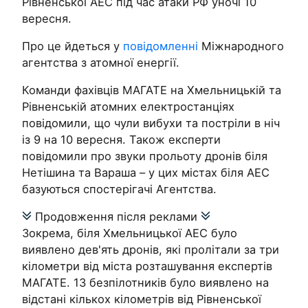
Рівненської АЕС під час атаки РФ уночі 10
вересня.
Про це йдеться у
повідомленні
Міжнародного
агентства з атомної енергії.
Команди фахівців МАГАТЕ на Хмельницькій та
Рівненській атомних електростанціях
повідомили, що чули вибухи та постріли в ніч
із 9 на 10 вересня. Також експерти
повідомили про звуки прольоту дронів біля
Нетішина та Вараша – у цих містах біля АЕС
базуються спостерігачі Агентства.
Продовження після реклами
Зокрема, біля Хмельницької АЕС було
виявлено дев'ять дронів, які пролітали за три
кілометри від міста розташування експертів
МАГАТЕ. 13 безпілотників було виявлено на
відстані кількох кілометрів від Рівненської