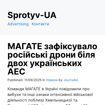
S
Sprotyv-UA
k
i
Advertising
Контакти
p
t
o
МАГАТЕ зафіксувало
c
o
російські дрони біля
n
двох українських
t
e
АЕС
n
t
Published:
11/09/2025
in
Новини
by
Journalist
.
Команди МАГАТЕ в Україні повідомили про
вибухи та інші ознаки інтенсивної військової
діяльності поблизу Хмельницької та