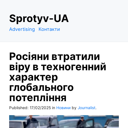
S
Sprotyv-UA
k
i
Advertising
Контакти
p
t
o
Росіяни втратили
c
o
віру в техногенний
n
характер
t
e
глобального
n
потепління
t
Published:
17/02/2025
in
Новини
by
Journalist
.