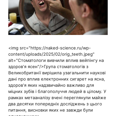
<img src="https://naked-science.ru/wp-
content/uploads/2025/02/orig_teeth.jpeg"
alt="Стоматологи вивчили вплив вейпінгу на
здоров'я ясен"/>Група стоматологів з
Великобританії вирішила узагальнити наукові
дані про вплив електронних сигарет на ясна,
здоров'я яких надзвичайно важливо для
міцних зубів і благополуччя людей в цілому. У
рамках метааналізу вчені переглянули майже
два десятки попередніх досліджень з цього
питання, висновки яких не завжди були