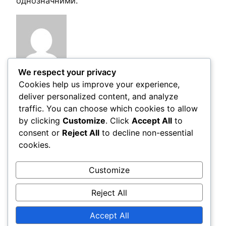
однозначними.
We respect your privacy
Cookies help us improve your experience,
Post Views:
126
deliver personalized content, and analyze
traffic. You can choose which cookies to allow
by clicking
Customize
. Click
Accept All
to
Comments
consent or
Reject All
to decline non-essential
cookies.
LEAVE A REPLY
Customize
You must be
logged in
to post a comment.
Reject All
Accept All