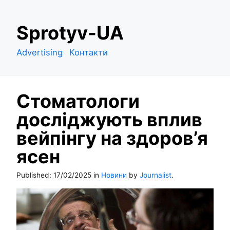
S
Sprotyv-UA
k
i
Advertising
Контакти
p
t
o
Стоматологи
c
o
досліджують вплив
n
вейпінгу на здоров’я
t
e
ясен
n
t
Published:
17/02/2025
in
Новини
by
Journalist
.