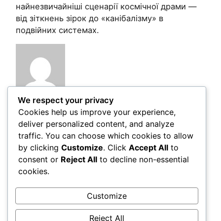
найнезвичайніші сценарії космічної драми —
від зіткнень зірок до «канібалізму» в
подвійних системах.
We respect your privacy
Cookies help us improve your experience,
Post Views:
120
deliver personalized content, and analyze
traffic. You can choose which cookies to allow
by clicking
Customize
. Click
Accept All
to
Comments
consent or
Reject All
to decline non-essential
cookies.
LEAVE A REPLY
Customize
You must be
logged in
to post a comment.
Reject All