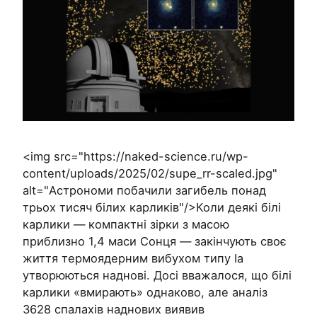
<img src="https://naked-science.ru/wp-
content/uploads/2025/02/supe_rr-scaled.jpg"
alt="Астрономи побачили загибель понад
трьох тисяч білих карликів"/>Коли деякі білі
карлики — компактні зірки з масою
приблизно 1,4 маси Сонця — закінчують своє
життя термоядерним вибухом типу Ia
утворюються наднові. Досі вважалося, що білі
карлики «вмирають» однаково, але аналіз
3628 спалахів наднових виявив