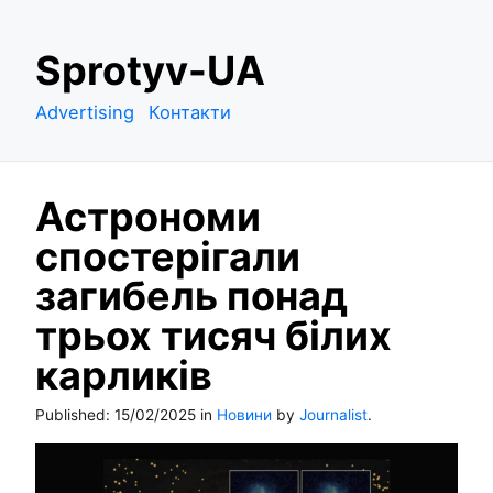
S
Sprotyv-UA
k
i
Advertising
Контакти
p
t
o
Астрономи
c
o
спостерігали
n
загибель понад
t
e
трьох тисяч білих
n
карликів
t
Published:
15/02/2025
in
Новини
by
Journalist
.