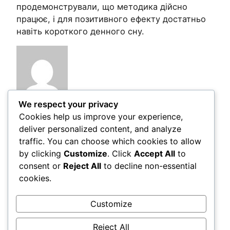
продемонстрували, що методика дійсно
працює, і для позитивного ефекту достатньо
навіть короткого денного сну.
We respect your privacy
Cookies help us improve your experience,
Post Views:
218
deliver personalized content, and analyze
traffic. You can choose which cookies to allow
by clicking
Customize
. Click
Accept All
to
Comments
consent or
Reject All
to decline non-essential
cookies.
LEAVE A REPLY
Customize
You must be
logged in
to post a comment.
Reject All