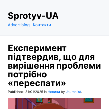
S
Sprotyv-UA
k
i
Advertising
Контакти
p
t
o
Експеримент
c
o
підтвердив, що для
n
вирішення проблеми
t
e
потрібно
n
«переспати»
t
Published:
31/01/2025
in
Новини
by
Journalist
.