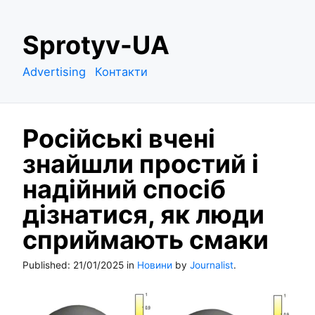
S
Sprotyv-UA
k
i
Advertising
Контакти
p
t
o
Російські вчені
c
o
знайшли простий і
n
надійний спосіб
t
e
дізнатися, як люди
n
сприймають смаки
t
Published:
21/01/2025
in
Новини
by
Journalist
.