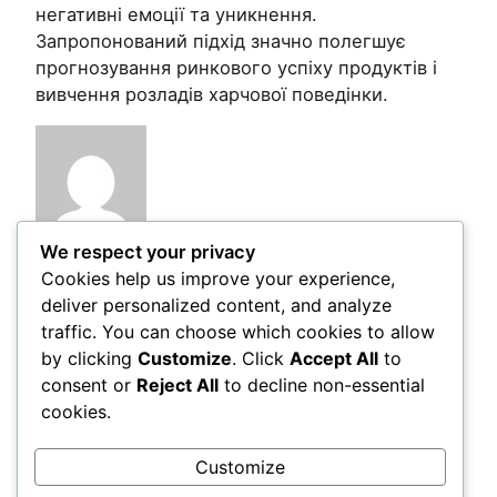
негативні емоції та уникнення.
Запропонований підхід значно полегшує
прогнозування ринкового успіху продуктів і
вивчення розладів харчової поведінки.
We respect your privacy
Cookies help us improve your experience,
Post Views:
174
deliver personalized content, and analyze
traffic. You can choose which cookies to allow
by clicking
Customize
. Click
Accept All
to
Comments
consent or
Reject All
to decline non-essential
cookies.
LEAVE A REPLY
Customize