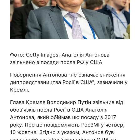
Фото: Getty Images. Анатолія Антонова
звільнено з посади посла РФ у США
Повернення Антонова "не означає зниження
диппредставництва Росії в США", зазначили у
Кремлі.
Глава Кремля Володимир Путін звільнив від
обов'язків посла Росії в США Анатолія
Антонова, який обіймав цю посаду з 2017
року. Про це повідомляють РосЗМІ у четвер,
10 жовтня. Згідно з указом, Антонов був
звільнений від обов'язків посла в США та