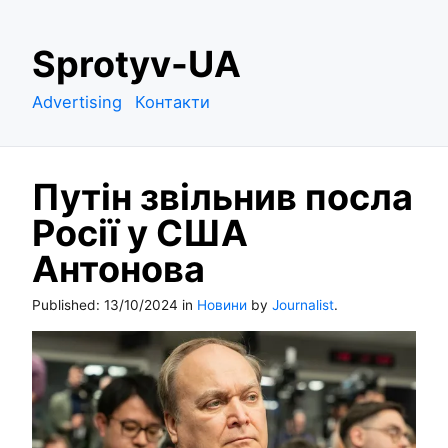
S
Sprotyv-UA
k
i
Advertising
Контакти
p
t
o
Путін звільнив посла
c
o
Росії у США
n
Антонова
t
e
Published:
13/10/2024
in
Новини
by
Journalist
.
n
t