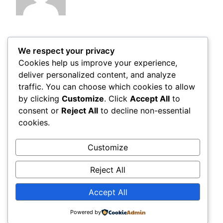
Related
We respect your privacy
Cookies help us improve your experience,
Post Views:
182
deliver personalized content, and analyze
traffic. You can choose which cookies to allow
by clicking
Customize
. Click
Accept All
to
Comments
consent or
Reject All
to decline non-essential
cookies.
LEAVE A REPLY
Customize
You must be
logged in
to post a comment.
Reject All
Accept All
© 2026
Sprotyv-UA
Powered by