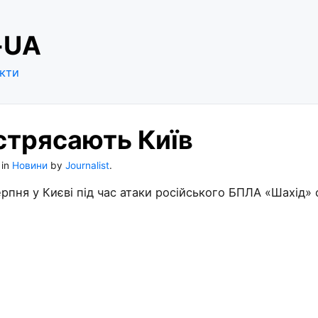
-UA
кти
стрясають Київ
in
Новини
by
Journalist
.
серпня у Києві під час атаки російського БПЛА «Шахід»