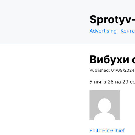
S
Sprotyv
k
i
Advertising
Конта
p
t
o
Вибухи 
c
o
Published:
01/09/2024
n
t
У ніч із 28 на 29 
e
n
t
Editor-in-Chief