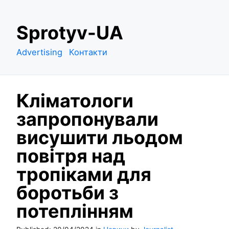
S
Sprotyv-UA
k
i
Advertising
Контакти
p
t
o
Кліматологи
c
o
запропонували
n
висушити льодом
t
e
повітря над
n
тропіками для
t
боротьби з
потеплінням