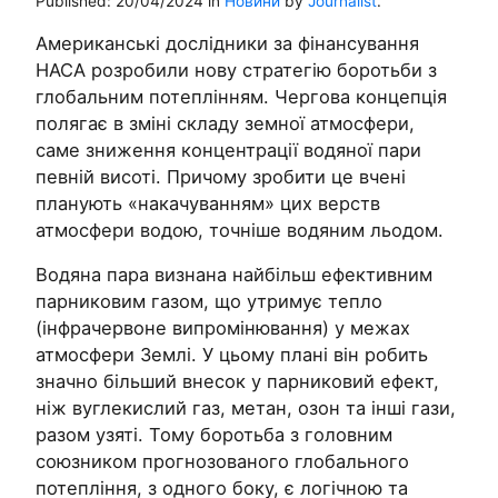
Published:
20/04/2024
in
Новини
by
Journalist
.
Американські дослідники за фінансування
НАСА розробили нову стратегію боротьби з
глобальним потеплінням. Чергова концепція
полягає в зміні складу земної атмосфери,
саме зниження концентрації водяної пари
певній висоті. Причому зробити це вчені
планують «накачуванням» цих верств
атмосфери водою, точніше водяним льодом.
Водяна пара визнана найбільш ефективним
парниковим газом, що утримує тепло
(інфрачервоне випромінювання) у межах
атмосфери Землі. У цьому плані він робить
значно більший внесок у парниковий ефект,
ніж вуглекислий газ, метан, озон та інші гази,
разом узяті. Тому боротьба з головним
союзником прогнозованого глобального
потепління, з одного боку, є логічною та