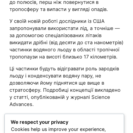
до полюсів, перш ніж повернутися в
тропосферу та випасти у вигляді опадів.
У своїй новій роботі дослідники із США
запропонували використати лід, а точніше —
за допомогою спеціалізованих літаків
викидати дрібні (від десяти до ста нанометрів)
частинки водяного льоду в області тропічної
тропопаузи на висоті близько 17 кілометрів.
Ці частинки будуть відігравати роль зародків
льоду і конденсувати водяну пару, не
дозволяючи йому піднятися ще вище в
стратосферу. Подробиці концепції викладено
у статті, опублікованій у журналі Science
Advances.
Related
We respect your privacy
Cookies help us improve your experience,
Post Views:
134