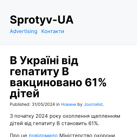
S
Sprotyv-UA
k
i
Advertising
Контакти
p
t
o
В Україні від
c
o
гепатиту В
n
вакциновано 61%
t
e
дітей
n
t
Published:
31/05/2024
in
Новини
by
Journalist
.
З початку 2024 року охоплення щепленням
дітей від гепатиту В становить 61%.
Про це
повідомило
Міністерство охорони