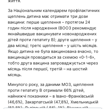
життя.
За Національним календарем профілактичних
щеплень дитина має отримати три дози
вакцини: перше щеплення – протягом 24
годин після народження (ВООЗ рекомендує
якнайшвидше вакцинувати новонароджених
дітей проти гепатиту В); друге щеплення – у
два місяці; третє щеплення – у шість місяців.
Якщо дитина не була вакцинована вчасно, то
вакцинація проводиться за схемою «0-1-6»,
тобто друга вакцина запроваджується через
місяць після першої, третій – на шостий
місяць.
Минулого року, за даними МОЗ, щеплення
проти гепатиту В отримали 66% дітей,
найнижчі показники – в Івано-Франківській
(46,6%), Закарпатській (47,8%), Хмельницькій
(50,8%), Львівській ( 56), 1%), Вінницькій