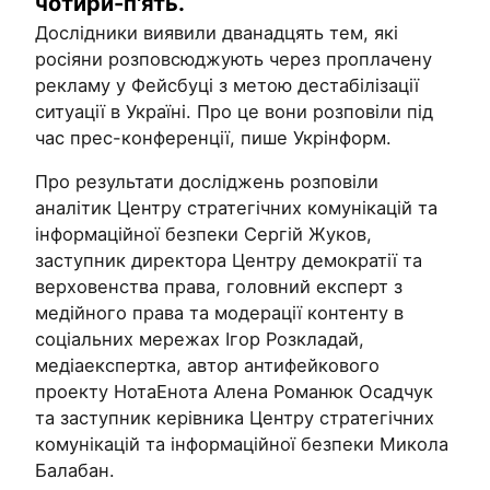
чотири-п'ять.
Дослідники виявили дванадцять тем, які
росіяни розповсюджують через проплачену
рекламу у Фейсбуці з метою дестабілізації
ситуації в Україні. Про це вони розповіли під
час прес-конференції, пише Укрінформ.
Про результати досліджень розповіли
аналітик Центру стратегічних комунікацій та
інформаційної безпеки Сергій Жуков,
заступник директора Центру демократії та
верховенства права, головний експерт з
медійного права та модерації контенту в
соціальних мережах Ігор Розкладай,
медіаекспертка, автор антифейкового
проекту НотаЕнота Алена Романюк Осадчук
та заступник керівника Центру стратегічних
комунікацій та інформаційної безпеки Микола
Балабан.