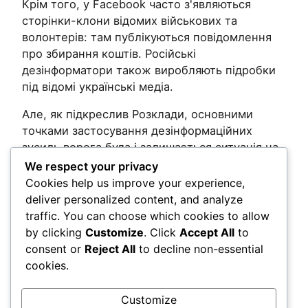
Крім того, у Facebook часто з'являються
сторінки-клони відомих військових та
волонтерів: там публікуються повідомлення
про збирання коштів. Російські
дезінформатори також виробляють підробки
під відомі українські медіа.
Але, як підкреслив Розклади, основними
точками застосування дезінформаційних
зусиль ворога була і залишається ситуація на
фронті.
We respect your privacy
Cookies help us improve your experience,
Post Views:
130
deliver personalized content, and analyze
traffic. You can choose which cookies to allow
by clicking
Customize
. Click
Accept All
to
Comments
consent or
Reject All
to decline non-essential
cookies.
LEAVE A REPLY
Customize