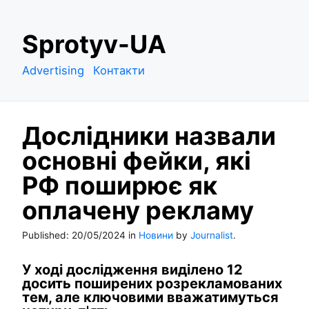
S
Sprotyv-UA
k
i
Advertising
Контакти
p
t
o
Дослідники назвали
c
o
основні фейки, які
n
РФ поширює як
t
e
оплачену рекламу
n
t
Published:
20/05/2024
in
Новини
by
Journalist
.
У ході дослідження виділено 12
досить поширених розрекламованих
тем, але ключовими вважатимуться