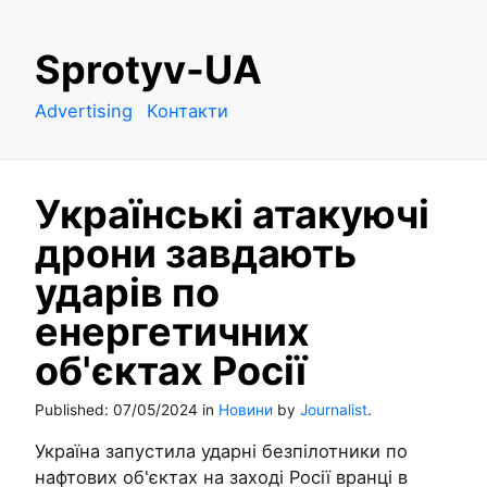
S
Sprotyv-UA
k
i
Advertising
Контакти
p
t
o
Українські атакуючі
c
o
дрони завдають
n
ударів по
t
e
енергетичних
n
об'єктах Росії
t
Published:
07/05/2024
in
Новини
by
Journalist
.
Україна запустила ударні безпілотники по
нафтових об'єктах на заході Росії вранці в