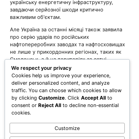
українську енергетичну інфраструктуру,
завдаючи серйозної шкоди критично
важливим об'єктам.
Але Україна за останні місяці також заявила
про серію ударів по російських
нафтопереробних заводах та нафтосховищах
не лише у прикордонних регіонах, таких як
Смоленськ, а й на територіях за сотні
кілометрів від кордону.
We respect your privacy
Cookies help us improve your experience,
Post Views:
168
deliver personalized content, and analyze
traffic. You can choose which cookies to allow
by clicking
Customize
. Click
Accept All
to
Comments
consent or
Reject All
to decline non-essential
cookies.
LEAVE A REPLY
Customize
You must be
logged in
to post a comment.