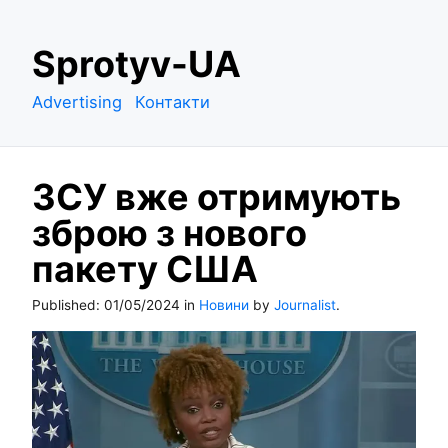
S
Sprotyv-UA
k
i
Advertising
Контакти
p
t
o
ЗСУ вже отримують
c
o
зброю з нового
n
пакету США
t
e
Published:
01/05/2024
in
Новини
by
Journalist
.
n
t